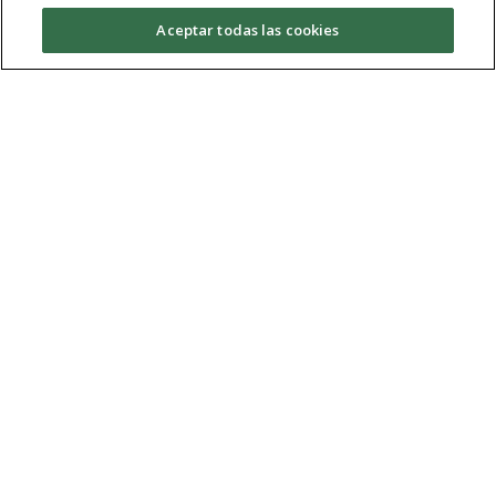
Aceptar todas las cookies
Iman Hakki El Haouassi
Request Information
Mariana Bolívar