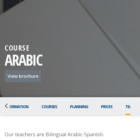
COURSE
ARABIC
View brochure
AL INFORMATION
COURSES
PLANNING
PRICES
TEACHE
Our teachers are Bilingual Arabic-Spanish.