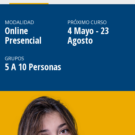
MODALIDAD
PRÓXIMO CURSO
Online
4 Mayo - 23
Presencial
Agosto
GRUPOS
5 A 10 Personas