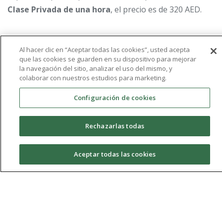
Clase Privada de una hora
, el precio es de 320 AED.
Al hacer clic en “Aceptar todas las cookies”, usted acepta
A domicilio / oficina:
que las cookies se guarden en su dispositivo para mejorar
la navegación del sitio, analizar el uso del mismo, y
colaborar con nuestros estudios para marketing.
Preparació
Exámenes
Configuración de cookies
(DELE, CCSE
Rechazarlas todas
Niños y
iGCSE,
Adolescentes
IB, A Levels
Aceptar todas las cookies
Paquetes*
Adultos
20 Horas
6900
6600 AED
7080 AED
Solicita información
AED